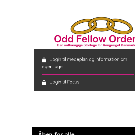
Login til mødeplan og information om
egen loge
Login til Focus
Åben for alle