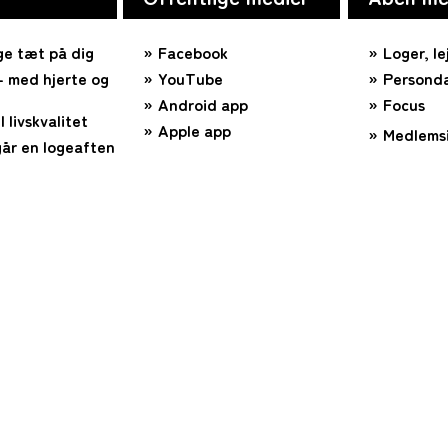
ge tæt på dig
Facebook
Loger, le
 med hjerte og
YouTube
Personda
Android app
Focus
l livskvalitet
Apple app
Medlems
år en logeaften