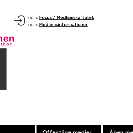
Login:
Focus / Medlemskartotek
Login:
Medlemsinformationer
Offentlige medier
Åben me