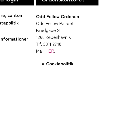
jre, canton
Odd Fellow Ordenen
tapolitik
Odd Fellow Palæet
Bredgade 28
1260 København K
informationer
Tlf. 3311 2748
Mail:
HER
.
Cookiepolitik